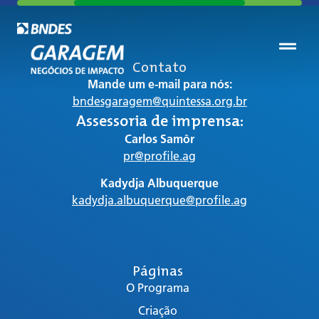
Contato
Mande um e-mail para nós:
bndesgaragem@quintessa.org.br
Assessoria de imprensa:
Carlos Samôr
pr@profile.ag
Kadydja Albuquerque
kadydja.albuquerque@profile.ag
Páginas
O Programa
Criação