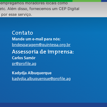
e empregamos moradores locais como
 etc. Além disso, fornecemos um CEP Digital
por esse serviço.
Contato
Mande um e-mail para nós:
bndesgaragem@quintessa.org.br
Assessoria de imprensa:
Carlos Samôr
pr@profile.ag
Kadydja Albuquerque
kadydja.albuquerque@profile.ag