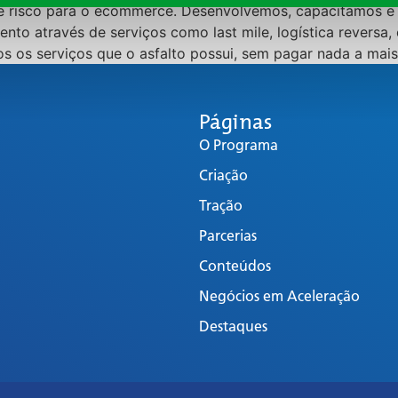
e risco para o ecommerce. Desenvolvemos, capacitamos 
nto através de serviços como last mile, logística reversa,
 os serviços que o asfalto possui, sem pagar nada a mais 
Páginas
O Programa
Criação
Tração
Parcerias
Conteúdos
Negócios em Aceleração
Destaques