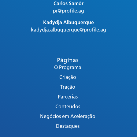
Carlos Samôr
pr@profile.ag
Kadydja Albuquerque
kadydja.albuquerque@profile.ag
Páginas
O Programa
Criação
Tração
Parcerias
Conteúdos
Negócios em Aceleração
Destaques