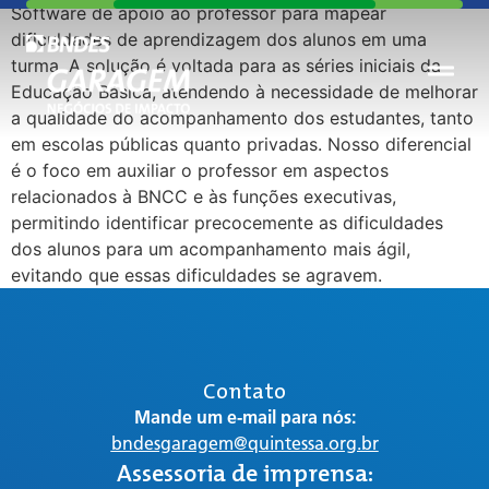
Software de apoio ao professor para mapear
dificuldades de aprendizagem dos alunos em uma
turma. A solução é voltada para as séries iniciais da
Educação Básica, atendendo à necessidade de melhorar
a qualidade do acompanhamento dos estudantes, tanto
em escolas públicas quanto privadas. Nosso diferencial
é o foco em auxiliar o professor em aspectos
relacionados à BNCC e às funções executivas,
permitindo identificar precocemente as dificuldades
dos alunos para um acompanhamento mais ágil,
evitando que essas dificuldades se agravem.
Contato
Mande um e-mail para nós:
bndesgaragem@quintessa.org.br
Assessoria de imprensa: