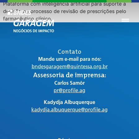
Plataforma com inteligência artificial para suporte à
decisão no processo de revisão de prescrições pelo
farmacêutico clínico.
Contato
Mande um e-mail para nós:
bndesgaragem@quintessa.org.br
Assessoria de imprensa:
Carlos Samôr
pr@profile.ag
Kadydja Albuquerque
kadydja.albuquerque@profile.ag