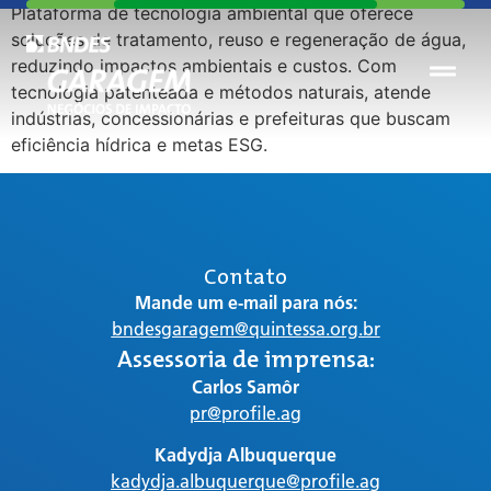
Plataforma de tecnologia ambiental que oferece
soluções de tratamento, reuso e regeneração de água,
reduzindo impactos ambientais e custos. Com
tecnologia patenteada e métodos naturais, atende
indústrias, concessionárias e prefeituras que buscam
eficiência hídrica e metas ESG.
Contato
Mande um e-mail para nós:
bndesgaragem@quintessa.org.br
Assessoria de imprensa:
Carlos Samôr
pr@profile.ag
Kadydja Albuquerque
kadydja.albuquerque@profile.ag