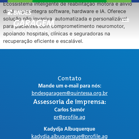
Ecossistema inteligente de reabilitação motora e alívio
da dor que integra software, hardware e IA. Oferece
solução não invasiva, automatizada e personalizável
para pacientes com comprometimento neuromotor,
apoiando hospitais, clínicas e seguradoras na
recuperação eficiente e escalável.
Contato
Mande um e-mail para nós:
bndesgaragem@quintessa.org.br
Assessoria de imprensa:
Carlos Samôr
pr@profile.ag
Kadydja Albuquerque
kadydja.albuquerque@profile.ag