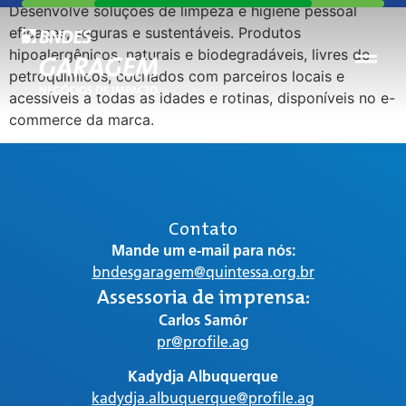
Desenvolve soluções de limpeza e higiene pessoal
eficazes, seguras e sustentáveis. Produtos
hipoalergênicos, naturais e biodegradáveis, livres de
petroquímicos, cocriados com parceiros locais e
acessíveis a todas as idades e rotinas, disponíveis no e-
commerce da marca.
Contato
Mande um e-mail para nós:
bndesgaragem@quintessa.org.br
Assessoria de imprensa:
Carlos Samôr
pr@profile.ag
Kadydja Albuquerque
kadydja.albuquerque@profile.ag