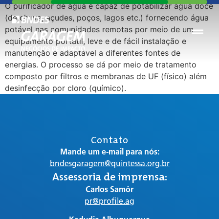
O purificador de água é capaz de potabilizar água doce
(de chuva, açudes, poços, lagos etc.) fornecendo água
potável nas comunidades remotas por meio de um
equipamento portátil, leve e de fácil instalação e
manutenção e adaptável a diferentes fontes de
energias. O processo se dá por meio de tratamento
composto por filtros e membranas de UF (físico) além
desinfecção por cloro (químico).
Contato
Mande um e-mail para nós:
bndesgaragem@quintessa.org.br
Assessoria de imprensa:
Carlos Samôr
pr@profile.ag