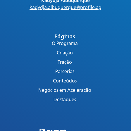
Kadydja Albuquerque
kadydja.albuquerque@profile.ag
Páginas
O Programa
Criação
Tração
Parcerias
Conteúdos
Negócios em Aceleração
Destaques