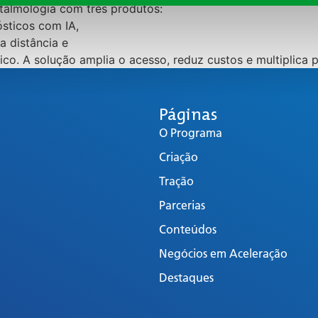
talmologia com três produtos:
ósticos com IA,
a distância e
co. A solução amplia o acesso, reduz custos e multiplica p
Páginas
O Programa
Criação
Tração
Parcerias
Conteúdos
Negócios em Aceleração
Destaques