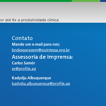
or até 6x a produtividade clínica
Contato
Mande um e-mail para nós:
bndesgaragem@quintessa.org.br
Assessoria de imprensa:
Carlos Samôr
pr@profile.ag
Kadydja Albuquerque
kadydja.albuquerque@profile.ag