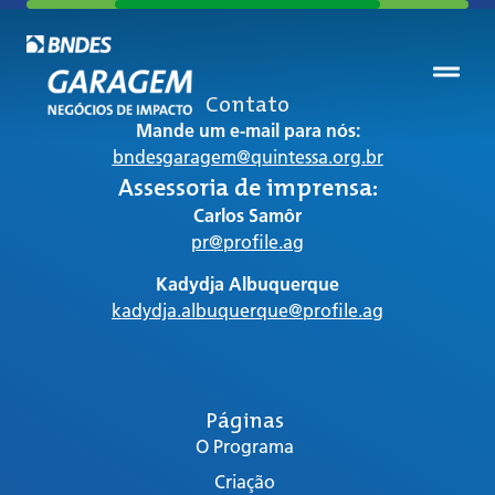
Contato
Mande um e-mail para nós:
bndesgaragem@quintessa.org.br
Assessoria de imprensa:
Carlos Samôr
pr@profile.ag
Kadydja Albuquerque
kadydja.albuquerque@profile.ag
Páginas
O Programa
Criação