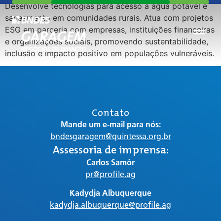
Desenvolve tecnologias para acesso à água potável e
saneamento em comunidades rurais. Atua com projetos
ESG em parceria com empresas, instituições financeiras
e organizações sociais, promovendo sustentabilidade,
inclusão e impacto positivo em populações vulneráveis.
Contato
Mande um e-mail para nós:
bndesgaragem@quintessa.org.br
Assessoria de imprensa:
Carlos Samôr
pr@profile.ag
Kadydja Albuquerque
kadydja.albuquerque@profile.ag