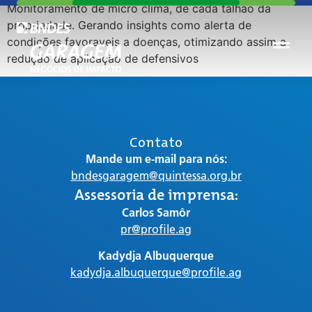
Monitoramento de micro clima, de cada talhão da
propriedade. Gerando insights como alerta de
condições favoraveis a doenças, otimizando assim a
redução de aplicação de defensivos
Contato
Mande um e-mail para nós:
bndesgaragem@quintessa.org.br
Assessoria de imprensa:
Carlos Samôr
pr@profile.ag
Kadydja Albuquerque
kadydja.albuquerque@profile.ag