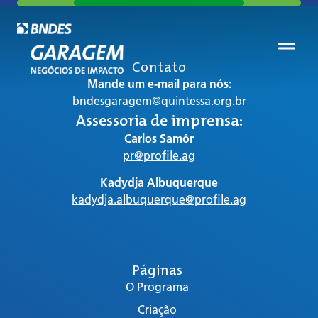
Contato
Mande um e-mail para nós:
bndesgaragem@quintessa.org.br
Assessoria de imprensa:
Carlos Samôr
pr@profile.ag
Kadydja Albuquerque
kadydja.albuquerque@profile.ag
Páginas
O Programa
Criação