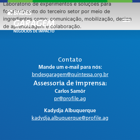
Laboratório de experimentos e soluções para
fortalecimento do terceiro setor por meio de
ingredientes como: comunicação, mobilização, design
de aprendizagem e colaboração.
Contato
Mande um e-mail para nós:
bndesgaragem@quintessa.org.br
Assessoria de imprensa:
Carlos Samôr
pr@profile.ag
Kadydja Albuquerque
kadydja.albuquerque@profile.ag