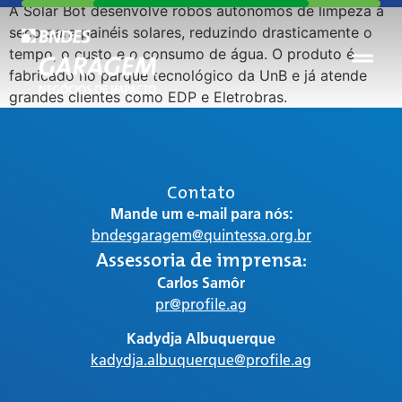
A Solar Bot desenvolve robôs autônomos de limpeza a
seco para painéis solares, reduzindo drasticamente o
tempo, o custo e o consumo de água. O produto é
fabricado no parque tecnológico da UnB e já atende
grandes clientes como EDP e Eletrobras.
Contato
Mande um e-mail para nós:
bndesgaragem@quintessa.org.br
Assessoria de imprensa:
Carlos Samôr
pr@profile.ag
Kadydja Albuquerque
kadydja.albuquerque@profile.ag