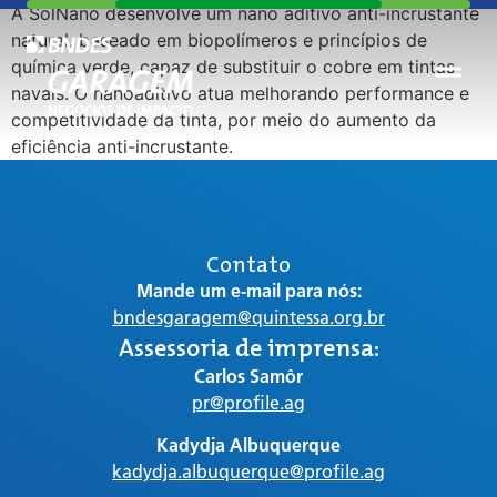
A SolNano desenvolve um nano aditivo anti-incrustante
natural, baseado em biopolímeros e princípios de
química verde, capaz de substituir o cobre em tintas
navais. O nanoaditivo atua melhorando performance e
competitividade da tinta, por meio do aumento da
eficiência anti-incrustante.
Contato
Mande um e-mail para nós:
bndesgaragem@quintessa.org.br
Assessoria de imprensa:
Carlos Samôr
pr@profile.ag
Kadydja Albuquerque
kadydja.albuquerque@profile.ag