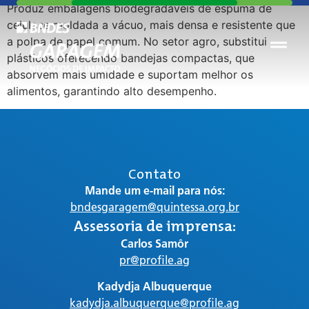
Produz embalagens biodegradáveis de espuma de
celulose moldada a vácuo, mais densa e resistente que
a polpa de papel comum. No setor agro, substitui
plásticos oferecendo bandejas compactas, que
absorvem mais umidade e suportam melhor os
alimentos, garantindo alto desempenho.
Contato
Mande um e-mail para nós:
bndesgaragem@quintessa.org.br
Assessoria de imprensa:
Carlos Samôr
pr@profile.ag
Kadydja Albuquerque
kadydja.albuquerque@profile.ag