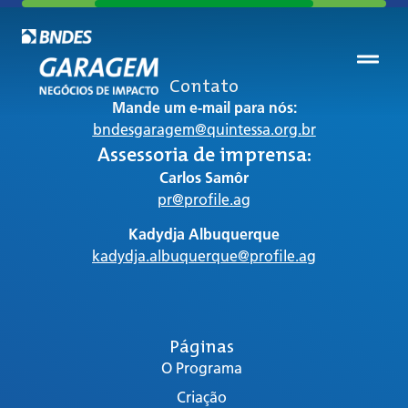
Contato
Mande um e-mail para nós:
bndesgaragem@quintessa.org.br
Assessoria de imprensa:
Carlos Samôr
pr@profile.ag
Kadydja Albuquerque
kadydja.albuquerque@profile.ag
Páginas
O Programa
Criação