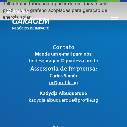
Telha Solar, fabricada a partir de resíduos e com
pastilhas de grafeno acopladas para geração de
energia solar.
Contato
Mande um e-mail para nós:
bndesgaragem@quintessa.org.br
Assessoria de imprensa:
Carlos Samôr
pr@profile.ag
Kadydja Albuquerque
kadydja.albuquerque@profile.ag