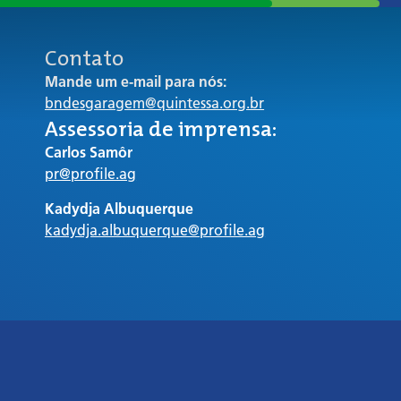
Contato
Mande um e-mail para nós:
bndesgaragem@quintessa.org.br
Assessoria de imprensa:
Carlos Samôr
pr@profile.ag
Kadydja Albuquerque
kadydja.albuquerque@profile.ag