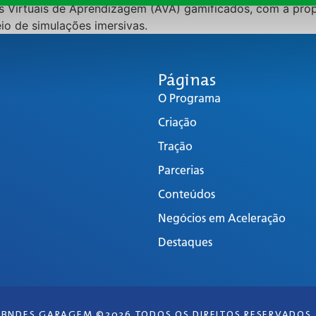
 Virtuais de Aprendizagem (AVA) gamificados, com a pro
io de simulações imersivas.
Páginas
O Programa
Criação
Tração
Parcerias
Conteúdos
Negócios em Aceleração
Destaques
BNDES GARAGEM ©2026 TODOS OS DIREITOS RESERVADOS.