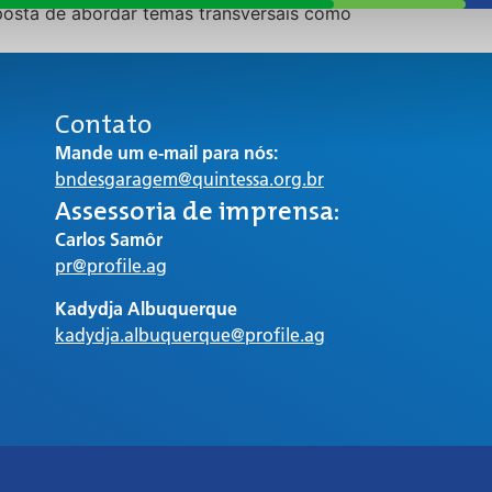
posta de abordar temas transversais como
Contato
Mande um e-mail para nós:
bndesgaragem@quintessa.org.br
Assessoria de imprensa:
Carlos Samôr
pr@profile.ag
Kadydja Albuquerque
kadydja.albuquerque@profile.ag