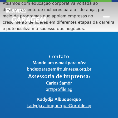
Atuamos com educação corporativa voltada ao
desenvolvimento de mulheres para a liderança, por
meio de programas que apoiam empresas no
crescimento de líderes em diferentes etapas da carreira
e potencializam o sucesso dos negócios.
Contato
Mande um e-mail para nós:
bndesgaragem@quintessa.org.br
Assessoria de imprensa:
Carlos Samôr
pr@profile.ag
Kadydja Albuquerque
kadydja.albuquerque@profile.ag