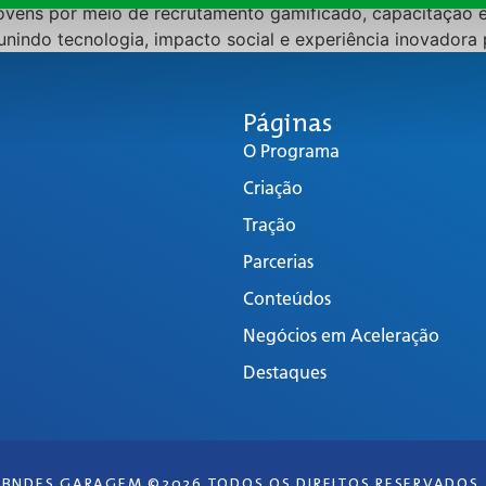
jovens por meio de recrutamento gamificado, capacitação
unindo tecnologia, impacto social e experiência inovadora 
Páginas
O Programa
Criação
Tração
Parcerias
Conteúdos
Negócios em Aceleração
Destaques
BNDES GARAGEM ©2026 TODOS OS DIREITOS RESERVADOS.