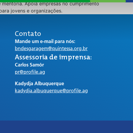
 e mentoria. Apoia empresas no cumprimento
para jovens e organizações.
Contato
Mande um e-mail para nós:
bndesgaragem@quintessa.org.br
Assessoria de imprensa:
Carlos Samôr
pr@profile.ag
Kadydja Albuquerque
kadydja.albuquerque@profile.ag