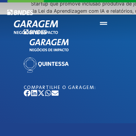
Startup que promove inclusão produtiva de 
da Lei da Aprendizagem com IA e relatórios, 
COMPARTILHE O GARAGEM: