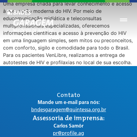
Uma empresa criada para levar conhecimento e acesso
à prevenção moderna do HIV. Por meio de
educomunicação midiática e teleconsultas
multiprofissionais especializadas, oferecemos
informações científicas e acesso à prevenção do HIV
em uma linguagem simples, sem mitos ou preconceitos,
com conforto, sigilo e comodidade para todo o Brasil.
Para os pacientes VenLibre, realizamos a entrega de
autotestes de HIV e profilaxias no local de sua escolha.
Contato
Mande um e-mail para nós:
bndesgaragem@quintessa.org.br
Assessoria de imprensa:
Carlos Samôr
pr@profile.ag