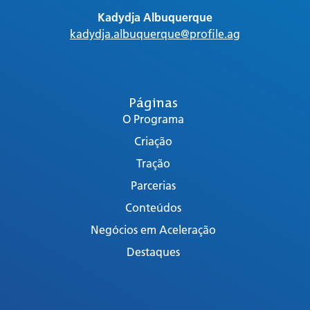
Kadydja Albuquerque
kadydja.albuquerque@profile.ag
Páginas
O Programa
Criação
Tração
Parcerias
Conteúdos
Negócios em Aceleração
Destaques