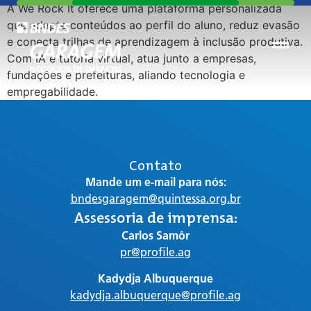
A We Rock It oferece uma plataforma personalizada
que adapta conteúdos ao perfil do aluno, reduz evasão
e conecta trilhas de aprendizagem à inclusão produtiva.
Com IA e tutoria virtual, atua junto a empresas,
fundações e prefeituras, aliando tecnologia e
empregabilidade.
Contato
Mande um e-mail para nós:
bndesgaragem@quintessa.org.br
Assessoria de imprensa:
Carlos Samôr
pr@profile.ag
Kadydja Albuquerque
kadydja.albuquerque@profile.ag