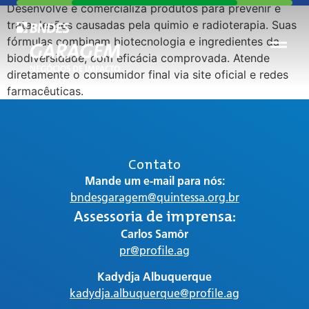
Desenvolve e comercializa produtos para prevenir e
tratar lesões causadas pela quimio e radioterapia. Suas
fórmulas combinam biotecnologia e ingredientes da
biodiversidade, com eficácia comprovada. Atende
diretamente o consumidor final via site oficial e redes
farmacêuticas.
Contato
Mande um e-mail para nós:
bndesgaragem@quintessa.org.br
Assessoria de imprensa:
Carlos Samôr
pr@profile.ag
Kadydja Albuquerque
kadydja.albuquerque@profile.ag