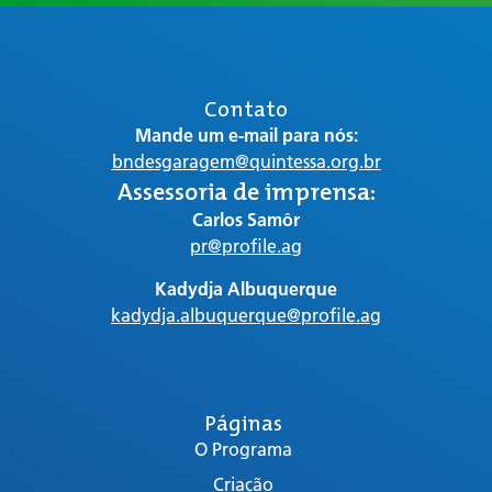
Contato
Mande um e-mail para nós:
bndesgaragem@quintessa.org.br
Assessoria de imprensa:
Carlos Samôr
pr@profile.ag
Kadydja Albuquerque
kadydja.albuquerque@profile.ag
Páginas
O Programa
Criação