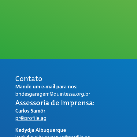
Contato
Mande um e-mail para nós:
bndesgaragem@quintessa.org.br
Assessoria de imprensa:
Carlos Samôr
pr@profile.ag
Kadydja Albuquerque