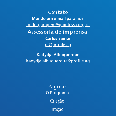
Contato
Mande um e-mail para nós:
bndesgaragem@quintessa.org.br
Assessoria de imprensa:
Carlos Samôr
pr@profile.ag
Kadydja Albuquerque
kadydja.albuquerque@profile.ag
Páginas
O Programa
Criação
Tração