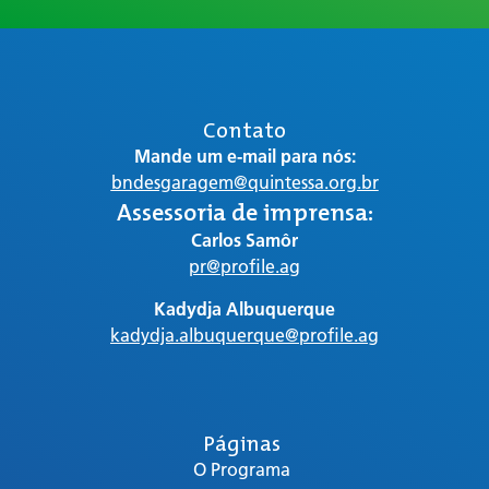
Contato
Mande um e-mail para nós:
bndesgaragem@quintessa.org.br
Assessoria de imprensa:
Carlos Samôr
pr@profile.ag
Kadydja Albuquerque
kadydja.albuquerque@profile.ag
Páginas
O Programa