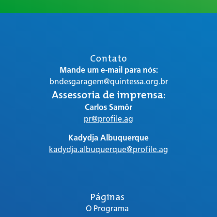
Contato
Mande um e-mail para nós:
bndesgaragem@quintessa.org.br
Assessoria de imprensa:
Carlos Samôr
pr@profile.ag
Kadydja Albuquerque
kadydja.albuquerque@profile.ag
Páginas
O Programa