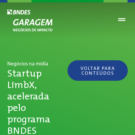
Negócios na mídia
VOLTAR PARA
Startup
CONTEÚDOS
LimbX,
acelerada
pelo
programa
BNDES