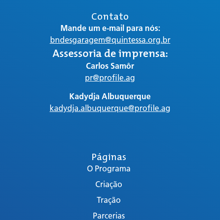
Contato
Mande um e-mail para nós:
bndesgaragem@quintessa.org.br
Assessoria de imprensa:
Carlos Samôr
pr@profile.ag
Kadydja Albuquerque
kadydja.albuquerque@profile.ag
Páginas
O Programa
Criação
Tração
Parcerias