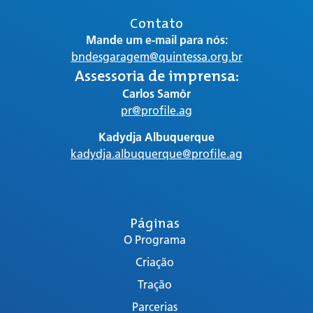
Contato
Mande um e-mail para nós:
bndesgaragem@quintessa.org.br
Assessoria de imprensa:
Carlos Samôr
pr@profile.ag
Kadydja Albuquerque
kadydja.albuquerque@profile.ag
Páginas
O Programa
Criação
Tração
Parcerias