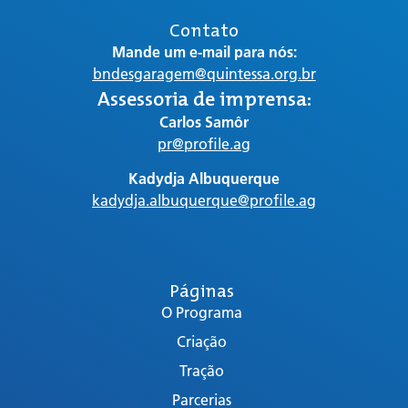
Contato
Mande um e-mail para nós:
bndesgaragem@quintessa.org.br
Assessoria de imprensa:
Carlos Samôr
pr@profile.ag
Kadydja Albuquerque
kadydja.albuquerque@profile.ag
Páginas
O Programa
Criação
Tração
Parcerias