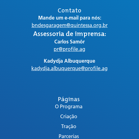
Contato
Mande um e-mail para nós:
bndesgaragem@quintessa.org.br
Assessoria de imprensa:
Carlos Samôr
pr@profile.ag
Kadydja Albuquerque
kadydja.albuquerque@profile.ag
Páginas
O Programa
Criação
Tração
Parcerias