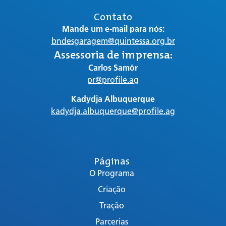
Contato
Mande um e-mail para nós:
bndesgaragem@quintessa.org.br
Assessoria de imprensa:
Carlos Samôr
pr@profile.ag
Kadydja Albuquerque
kadydja.albuquerque@profile.ag
Páginas
O Programa
Criação
Tração
Parcerias