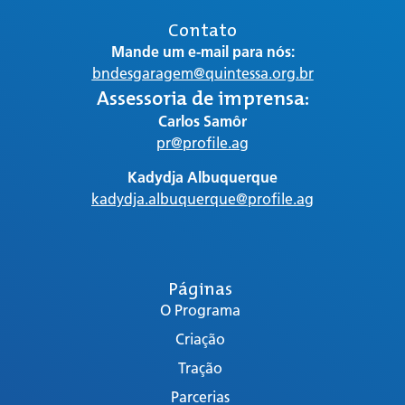
Contato
Mande um e-mail para nós:
bndesgaragem@quintessa.org.br
Assessoria de imprensa:
Carlos Samôr
pr@profile.ag
Kadydja Albuquerque
kadydja.albuquerque@profile.ag
Páginas
O Programa
Criação
Tração
Parcerias