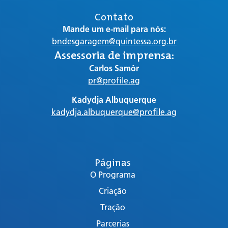
Contato
Mande um e-mail para nós:
bndesgaragem@quintessa.org.br
Assessoria de imprensa:
Carlos Samôr
pr@profile.ag
Kadydja Albuquerque
kadydja.albuquerque@profile.ag
Páginas
O Programa
Criação
Tração
Parcerias