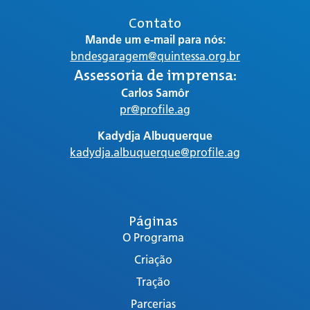
Contato
Mande um e-mail para nós:
bndesgaragem@quintessa.org.br
Assessoria de imprensa:
Carlos Samôr
pr@profile.ag
Kadydja Albuquerque
kadydja.albuquerque@profile.ag
Páginas
O Programa
Criação
Tração
Parcerias