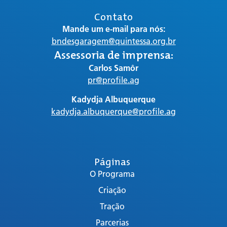
Contato
Mande um e-mail para nós:
bndesgaragem@quintessa.org.br
Assessoria de imprensa:
Carlos Samôr
pr@profile.ag
Kadydja Albuquerque
kadydja.albuquerque@profile.ag
Páginas
O Programa
Criação
Tração
Parcerias