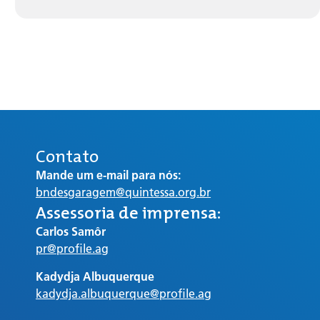
Contato
Mande um e-mail para nós:
bndesgaragem@quintessa.org.br
Assessoria de imprensa:
Carlos Samôr
pr@profile.ag
Kadydja Albuquerque
kadydja.albuquerque@profile.ag