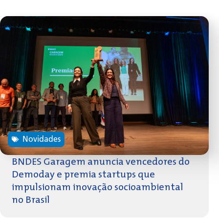
Novidades
BNDES Garagem anuncia vencedores do
Demoday e premia startups que
impulsionam inovação socioambiental
no Brasil