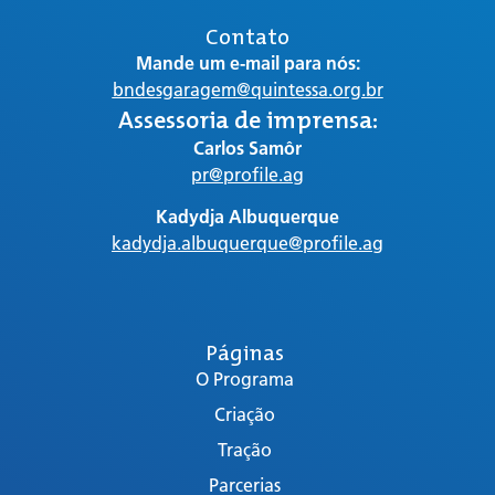
Contato
Mande um e-mail para nós:
bndesgaragem@quintessa.org.br
Assessoria de imprensa:
Carlos Samôr
pr@profile.ag
Kadydja Albuquerque
kadydja.albuquerque@profile.ag
Páginas
O Programa
Criação
Tração
Parcerias